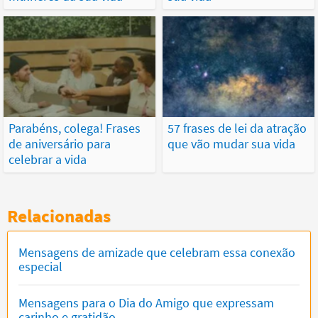
Parabéns, colega! Frases
57 frases de lei da atração
de aniversário para
que vão mudar sua vida
celebrar a vida
Relacionadas
Mensagens de amizade que celebram essa conexão
especial
Mensagens para o Dia do Amigo que expressam
carinho e gratidão