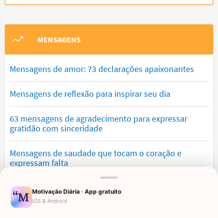
MENSAGENS
Mensagens de amor: 73 declarações apaixonantes
Mensagens de reflexão para inspirar seu dia
63 mensagens de agradecimento para expressar
gratidão com sinceridade
Mensagens de saudade que tocam o coração e
expressam falta
Mensagens de otimismo que vão encher você de
Motivação Diária · App gratuito
confiança
iOS & Android