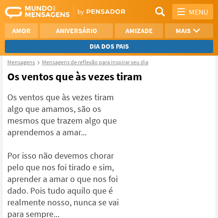
MENU
AMOR
ANIVERSÁRIO
AMIZADE
MAIS
DIA DOS PAIS
Mensagens
Mensagens de reflexão para inspirar seu dia
REFLEXÃO
AGRADECIMENTO
Os ventos que às vezes tiram
SAUDADE
OTIMISMO
Os ventos que às vezes tiram
algo que amamos, são os
NAMORO
VER TODAS
mesmos que trazem algo que
aprendemos a amar...
Por isso não devemos chorar
pelo que nos foi tirado e sim,
aprender a amar o que nos foi
dado. Pois tudo aquilo que é
realmente nosso, nunca se vai
para sempre...