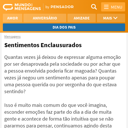
MENU
AMOR
ANIVERSÁRIO
AMIZADE
MAIS
DIA DOS PAIS
Mensagens
REFLEXÃO
AGRADECIMENTO
Sentimentos Enclausurados
SAUDADE
OTIMISMO
Quantas vezes já deixou de expressar alguma emoção
por ser desaprovada pela sociedade ou por achar que
NAMORO
VER TODAS
a pessoa envolvida poderia ficar magoada? Quantas
vezes já negou um sentimento apenas para poupar
uma pessoa querida ou por vergonha do que estava
sentindo?
Isso é muito mais comum do que você imagina,
esconder emoções faz parte do dia a dia de muita
gente e acontece de forma tão intuitiva que se não
pararmos para pensar, continuamos agindo desta