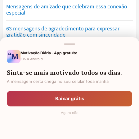
Mensagens de amizade que celebram essa conexão
especial
63 mensagens de agradecimento para expressar
gratidão com sinceridade
Mensagens de saudade que tocam o coração e
Motivação Diária · App gratuito
expressam falta
iOS & Android
Sinta-se mais motivado todos os dias.
Mensagens de otimismo que vão encher você de
confiança
A mensagem certa chega no seu celular toda manhã
Mensagens para namorado: declare o seu amor com
Baixar grátis
palavras lindas
Agora não
© 2006 - 2026
7Graus
- Mundo das Mensagens, by Pensador: as