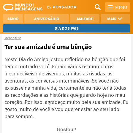
MENU
AMOR
ANIVERSÁRIO
AMIZADE
MAIS
DIA DOS PAIS
Mensagens
REFLEXÃO
AGRADECIMENTO
Ter sua amizade é uma bênção
SAUDADE
OTIMISMO
Neste Dia do Amigo, estou refletido na bênção que foi
ter encontrado você. Foram vários os momentos
NAMORO
VER TODAS
inesquecíveis que vivemos, muitas as risadas, as
aventuras, as conversas intermináveis. Se você não
existisse na minha vida, certamente eu não teria todas
as recordações e as histórias que guardo hoje no meu
coração. Por isso, agradeço muito pela sua amizade. Eu
gosto muito de você e vou querer estar ao seu lado
para sempre.
Gostou?