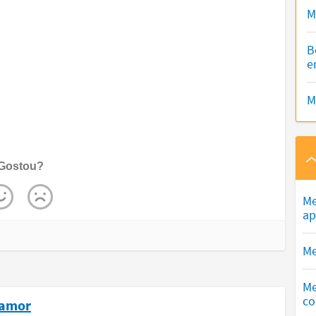
M
B
e
M
Gostou?
Me
ap
Me
Me
co
, amor