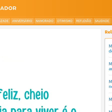
IZADE
ANIVERSÁRIO
NAMORADO
OTIMISMO
REFLEXÃO
SAUDADE
Rel
M
d
M
a
M
n
M
M