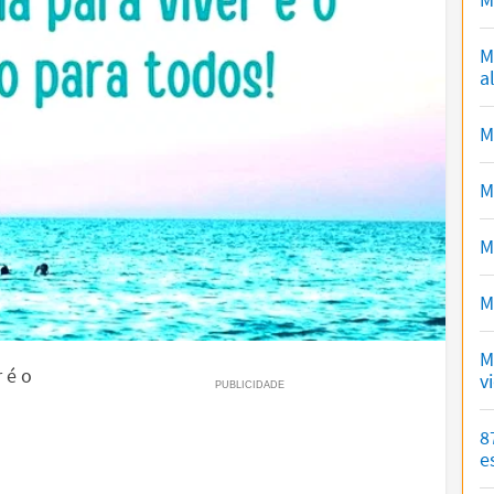
M
a
M
M
M
M
M
r é o
v
8
e