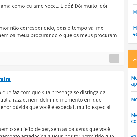
ama como eu amo você... E dói! Dói muito, dói
M
amor não correspondido, pois o tempo vai me
M
e
 olhem os meus procurando o que os meus procuram
...
Me
a mim
ap
 que faz com que sua presença se distinga da
Me
 qual a razão, nem definir o momento em que
enor dúvida que você é especial, muito especial
Me
co
em o seu jeito de ser, sem as palavras que você
rnamente agradecida a Deus por ter permitido que
63