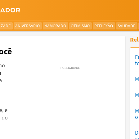
IZADE
ANIVERSÁRIO
NAMORADO
OTIMISMO
REFLEXÃO
SAUDADE
Rel
você
E
t
no
m
M
a
M
e, e
M
o
m do
D
c