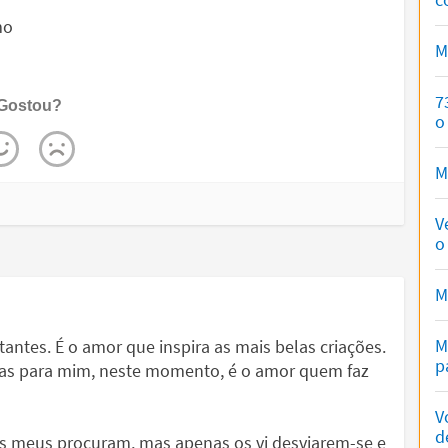
mo
M
7
Gostou?
o
M
V
o
M
M
ntes. É o amor que inspira as mais belas criações.
p
 Mas para mim, neste momento, é o amor quem faz
V
d
os meus procuram, mas apenas os vi desviarem-se e