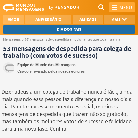
MENU
AMOR
ANIVERSÁRIO
AMIZADE
MAIS
DIA DOS PAIS
Mensagens
57 mensagens de despedida emocionantes que tocam a alma
REFLEXÃO
AGRADECIMENTO
53 mensagens de despedida para colega de
trabalho (com votos de sucesso)
SAUDADE
OTIMISMO
Equipe do Mundo das Mensagens
NAMORO
VER TODAS
Criado e revisado pelos nossos editores
Dizer adeus a um colega de trabalho nunca é fácil, ainda
mais quando essa pessoa faz a diferença no nosso dia a
dia. Para tornar esse momento especial, reunimos
mensagens de despedida que trazem não só gratidão,
mas também os melhores votos de sucesso e felicidade
para uma nova fase. Confira!