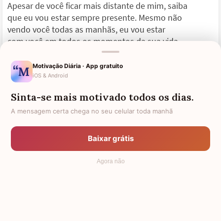
Apesar de você ficar mais distante de mim, saiba
que eu vou estar sempre presente. Mesmo não
vendo você todas as manhãs, eu vou estar
com você em todos os momentos da sua vida.
Amiga, eu sei que esta despedida é triste,
Motivação Diária · App gratuito
mas saiba que do jeito que você é, você vai
iOS & Android
conseguir outro emprego rapidinho. E acredite,
Sinta-se mais motivado todos os dias.
nada é por acaso, se você saiu, é porque
Deus preparou um emprego melhor para você.
A mensagem certa chega no seu celular toda manhã
Desejo-lhe boa sorte, amiga, que Deus tenha
Baixar grátis
preparado um emprego maravilhoso para você,
pois você merece isso e muito mais!
Agora não
Que essa despedida do trabalho sirva como uma
experiência para você. Eu te amo muito, Amiga!