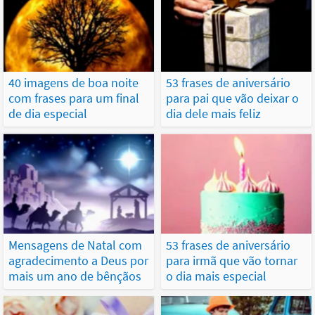
40 imagens de boa noite
53 frases de aniversário
com frases para um final
para pai que vão deixar o
de dia especial
dia dele mais feliz
Mensagens de Natal com
53 frases de aniversário
agradecimento a Deus por
para irmã que vão tornar
mais um ano de bênçãos
o dia mais especial