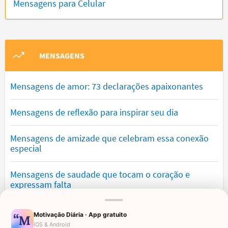
Mensagens para Celular
MENSAGENS
Mensagens de amor: 73 declarações apaixonantes
Mensagens de reflexão para inspirar seu dia
Mensagens de amizade que celebram essa conexão
especial
Mensagens de saudade que tocam o coração e
expressam falta
Mensagens de otimismo que vão encher você de
Motivação Diária · App gratuito
confiança
iOS & Android