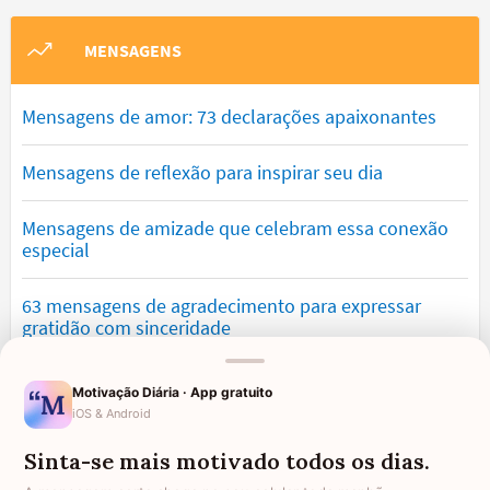
MENSAGENS
Mensagens de amor: 73 declarações apaixonantes
Mensagens de reflexão para inspirar seu dia
Mensagens de amizade que celebram essa conexão
especial
63 mensagens de agradecimento para expressar
gratidão com sinceridade
Mensagens de saudade que tocam o coração e
Motivação Diária · App gratuito
expressam falta
iOS & Android
Sinta-se mais motivado todos os dias.
Mensagens de otimismo que vão encher você de
confiança