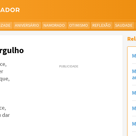
IZADE
ANIVERSÁRIO
NAMORADO
OTIMISMO
REFLEXÃO
SAUDADE
Rel
rgulho
M
ce,
er
M
a
que,
M
ce,
M
 dar
M