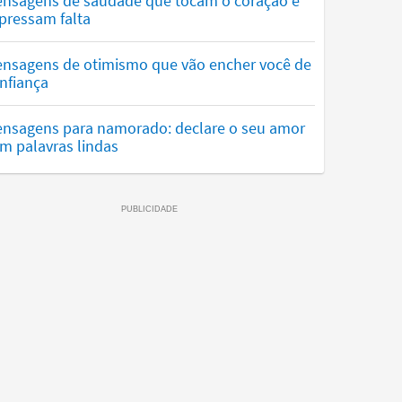
nsagens de saudade que tocam o coração e
pressam falta
nsagens de otimismo que vão encher você de
nfiança
nsagens para namorado: declare o seu amor
m palavras lindas