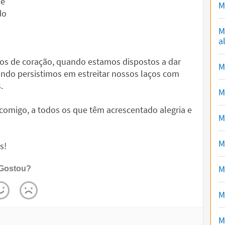
ue
M
do
M
a
os de coração, quando estamos dispostos a dar
M
ndo persistimos em estreitar nossos laços com
.
M
comigo, a todos os que têm acrescentado alegria e
M
M
s!
M
Gostou?
M
M