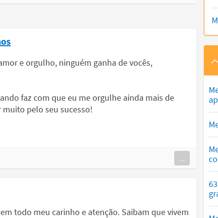
M
hos
 amor e orgulho, ninguém ganha de vocês,
Me
nçando faz com que eu me orgulhe ainda mais de
ap
er muito pelo seu sucesso!
Me
Me
...
co
63
gr
em todo meu carinho e atenção. Saibam que vivem