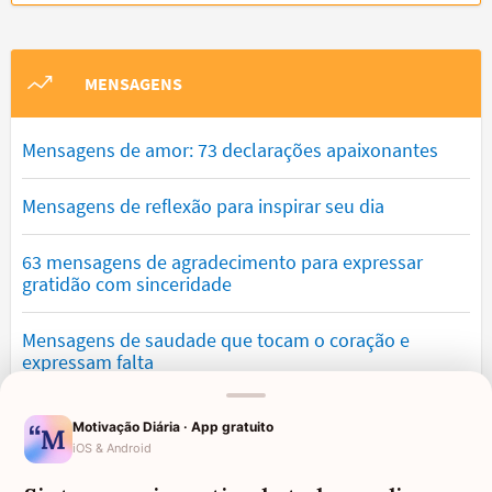
MENSAGENS
Mensagens de amor: 73 declarações apaixonantes
Mensagens de reflexão para inspirar seu dia
63 mensagens de agradecimento para expressar
gratidão com sinceridade
Mensagens de saudade que tocam o coração e
expressam falta
Mensagens de otimismo que vão encher você de
Motivação Diária · App gratuito
confiança
iOS & Android