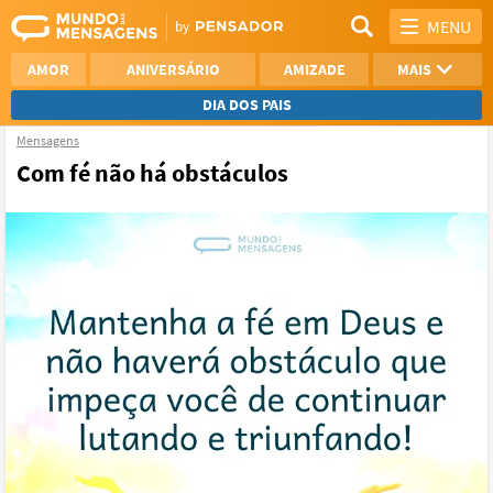
MENU
AMOR
ANIVERSÁRIO
AMIZADE
MAIS
DIA DOS PAIS
Mensagens
REFLEXÃO
AGRADECIMENTO
Com fé não há obstáculos
SAUDADE
OTIMISMO
NAMORO
VER TODAS