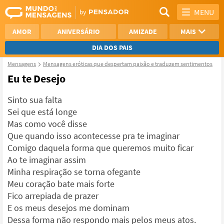
MENU
AMOR
ANIVERSÁRIO
AMIZADE
MAIS
DIA DOS PAIS
Mensagens
Mensagens eróticas que despertam paixão e traduzem sentimentos
REFLEXÃO
AGRADECIMENTO
Eu te Desejo
SAUDADE
OTIMISMO
Sinto sua falta
Sei que está longe
NAMORO
VER TODAS
Mas como você disse
Que quando isso acontecesse pra te imaginar
Comigo daquela forma que queremos muito ficar
Ao te imaginar assim
Minha respiração se torna ofegante
Meu coração bate mais forte
Fico arrepiada de prazer
E os meus desejos me dominam
Dessa forma não respondo mais pelos meus atos.