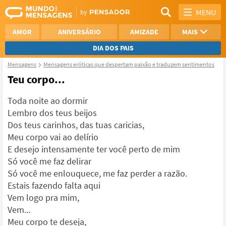
MENU
AMOR
ANIVERSÁRIO
AMIZADE
MAIS
DIA DOS PAIS
Mensagens
Mensagens eróticas que despertam paixão e traduzem sentimentos
REFLEXÃO
AGRADECIMENTO
Teu corpo...
SAUDADE
OTIMISMO
Toda noite ao dormir
Lembro dos teus beijos
NAMORO
VER TODAS
Dos teus carinhos, das tuas caricias,
Meu corpo vai ao delírio
E desejo intensamente ter você perto de mim
Só você me faz delirar
Só você me enlouquece, me faz perder a razão.
Estais fazendo falta aqui
Vem logo pra mim,
Vem...
Meu corpo te deseja,