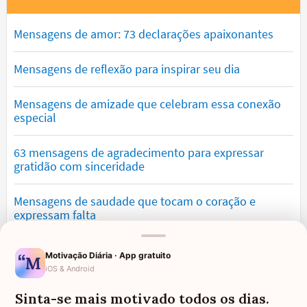
Mensagens de amor: 73 declarações apaixonantes
Mensagens de reflexão para inspirar seu dia
Mensagens de amizade que celebram essa conexão
especial
63 mensagens de agradecimento para expressar
gratidão com sinceridade
Mensagens de saudade que tocam o coração e
expressam falta
Mensagens de otimismo que vão encher você de
Motivação Diária · App gratuito
confiança
iOS & Android
Sinta-se mais motivado todos os dias.
Mensagens para namorado: declare o seu amor com