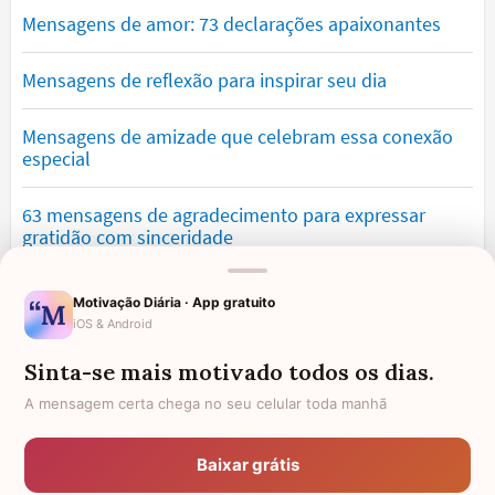
Mensagens de amor: 73 declarações apaixonantes
Mensagens de reflexão para inspirar seu dia
Mensagens de amizade que celebram essa conexão
especial
63 mensagens de agradecimento para expressar
gratidão com sinceridade
Mensagens de saudade que tocam o coração e
Motivação Diária · App gratuito
expressam falta
iOS & Android
Sinta-se mais motivado todos os dias.
Mensagens de otimismo que vão encher você de
confiança
A mensagem certa chega no seu celular toda manhã
Mensagens para namorado: declare o seu amor com
Baixar grátis
palavras lindas