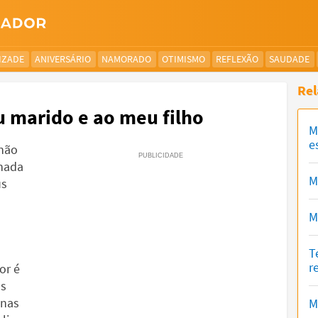
IZADE
ANIVERSÁRIO
NAMORADO
OTIMISMO
REFLEXÃO
SAUDADE
Rel
marido e ao meu filho
M
e
 não
inada
M
us
M
T
r
or é
os
enas
M