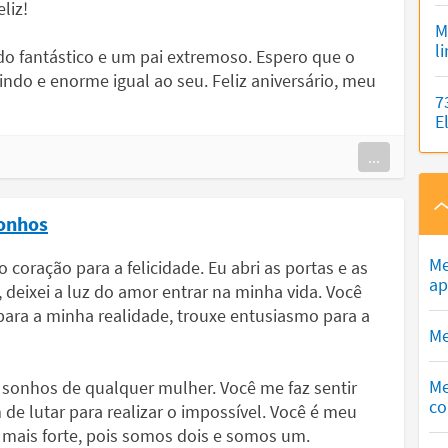
liz!
M
l
do fantástico e um pai extremoso. Espero que o
indo e enorme igual ao seu. Feliz aniversário, meu
7
E
...
sonhos
Me
coração para a felicidade. Eu abri as portas e as
ap
, deixei a luz do amor entrar na minha vida. Você
 para a minha realidade, trouxe entusiasmo para a
Me
Me
 sonhos de qualquer mulher. Você me faz sentir
co
 de lutar para realizar o impossível. Você é meu
mais forte, pois somos dois e somos um.