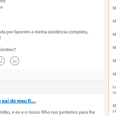
liz
zo
M
M
ada por fazerem a minha existência completa,
M
!
M
Gostou?
M
M
F
r
pai do meu fi...
M
c
idão, e eu e o nosso filho nos juntamos para lhe