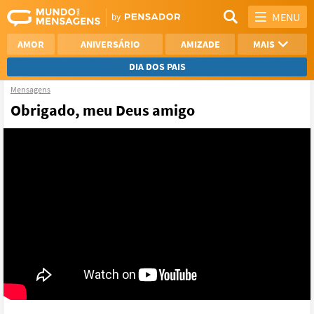
MENU
AMOR
ANIVERSÁRIO
AMIZADE
MAIS
DIA DOS PAIS
Mensagens
REFLEXÃO
AGRADECIMENTO
Obrigado, meu Deus amigo
SAUDADE
OTIMISMO
NAMORO
VER TODAS