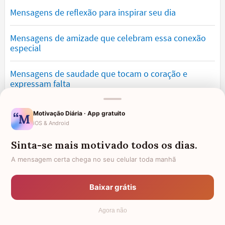
Mensagens de reflexão para inspirar seu dia
Mensagens de amizade que celebram essa conexão
especial
Mensagens de saudade que tocam o coração e
expressam falta
Mensagens de otimismo que vão encher você de
Motivação Diária · App gratuito
confiança
iOS & Android
Sinta-se mais motivado todos os dias.
Mensagens para namorado: declare o seu amor com
palavras lindas
A mensagem certa chega no seu celular toda manhã
Mensagens de desculpa sinceras para corrigir erros e
Baixar grátis
pedir perdão
Agora não