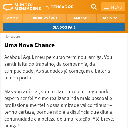
MENU
AMOR
ANIVERSÁRIO
AMIZADE
MAIS
DIA DOS PAIS
Mensagens
REFLEXÃO
AGRADECIMENTO
Uma Nova Chance
SAUDADE
OTIMISMO
Acabou! Aqui, meu percurso terminou, amiga. Vou
sentir falta do trabalho, da companhia, da
NAMORO
VER TODAS
cumplicidade. As saudades já começam a bater à
minha porta.
Mas vou arriscar, vou tentar outro emprego onde
espero ser feliz e me realizar ainda mais pessoal e
profissionalmente! Nossa amizade vai continuar –
tenho certeza, porque não é a distância que dita a
continuidade e a beleza de uma relação. Até breve,
amiga!