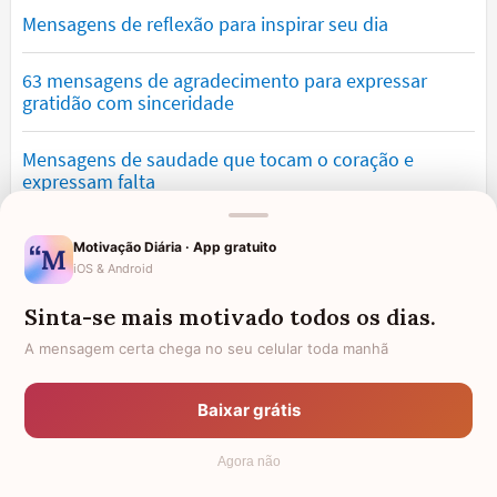
Mensagens de reflexão para inspirar seu dia
63 mensagens de agradecimento para expressar
gratidão com sinceridade
Mensagens de saudade que tocam o coração e
expressam falta
Mensagens de otimismo que vão encher você de
Motivação Diária · App gratuito
confiança
iOS & Android
Sinta-se mais motivado todos os dias.
Mensagens para namorado: declare o seu amor com
palavras lindas
A mensagem certa chega no seu celular toda manhã
Mensagens de desculpa sinceras para corrigir erros e
Baixar grátis
pedir perdão
Agora não