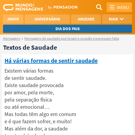
MENU
AMOR
ANIVERSÁRIO
AMIZADE
MAIS
DIA DOS PAIS
Mensagens
Mensagens de saudade que tocam o coração e expressam falta
REFLEXÃO
AGRADECIMENTO
Textos de Saudade
SAUDADE
OTIMISMO
Há várias formas de sentir saudade
NAMORO
VER TODAS
Existem várias formas
de sentir saudade.
Existe saudade provocada
por amor, pela morte,
pela separação física
ou até emocional…
Mas todas têm algo em comum
e é que fazem sofrer, e muito!
Mas além da dor, a saudade