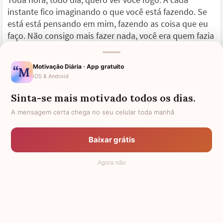
instante fico imaginando o que você está fazendo. Se
está está pensando em mim, fazendo as coisa que eu
faço. Não consigo mais fazer nada, você era quem fazia
eu me mover.
Motivação Diária · App gratuito
Eu vivo por você, acordo só para esperar um
iOS & Android
telefonema seu, se não, dormiria para o resto da vida e
sonharia com você todas as noites. Não sei o que eu
Sinta-se mais motivado todos os dias.
faço mais. Fico andando pela casa de um lado para o
A mensagem certa chega no seu celular toda manhã
outro arranjando algo para me distrair porque não
consigo parar de pensar em você.
Baixar grátis
Queria poder encontrar você o quanto antes, pois
Agora não
estou ficando louca. Todas as noites choro porque
estou sentindo sua falta, não preciso mais dizer para
você voltar logo. Fico pensando nos momentos que
passamos juntos, as brincadeiras, as trocas de carinho
e as trocas de palavras. Deito no sofá e lembro do