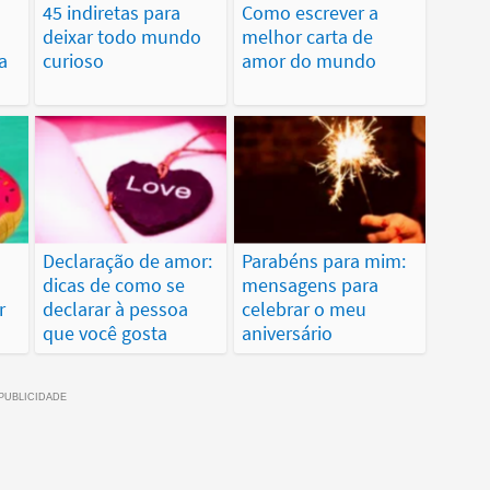
45 indiretas para
Como escrever a
deixar todo mundo
melhor carta de
a
curioso
amor do mundo
Declaração de amor:
Parabéns para mim:
dicas de como se
mensagens para
r
declarar à pessoa
celebrar o meu
que você gosta
aniversário