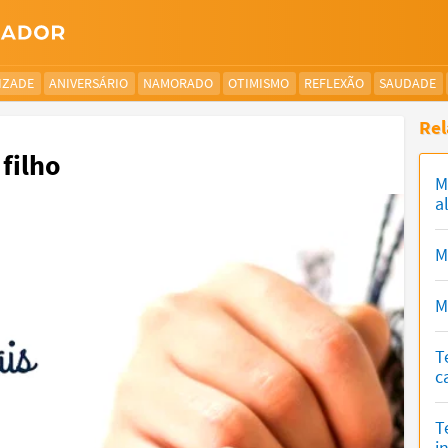
IZADE
ANIVERSÁRIO
NAMORADO
OTIMISMO
REFLEXÃO
SAUDADE
Rel
filho
M
a
M
M
T
c
T
i