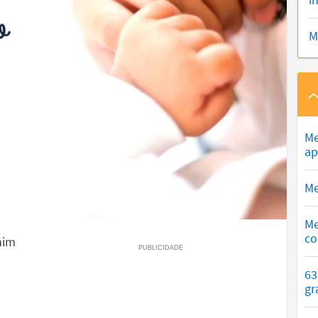
M
Me
ap
Me
Me
co
mim
63
gr