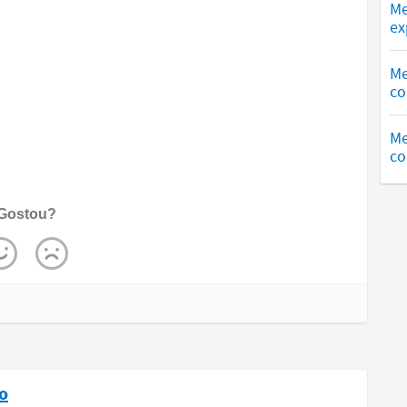
Me
ex
Me
co
Me
co
Gostou?
o