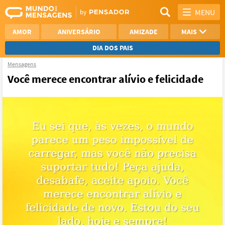
MENU
AMOR
ANIVERSÁRIO
AMIZADE
MAIS
DIA DOS PAIS
Mensagens
REFLEXÃO
AGRADECIMENTO
Você merece encontrar alívio e felicidade
SAUDADE
OTIMISMO
NAMORO
VER TODAS