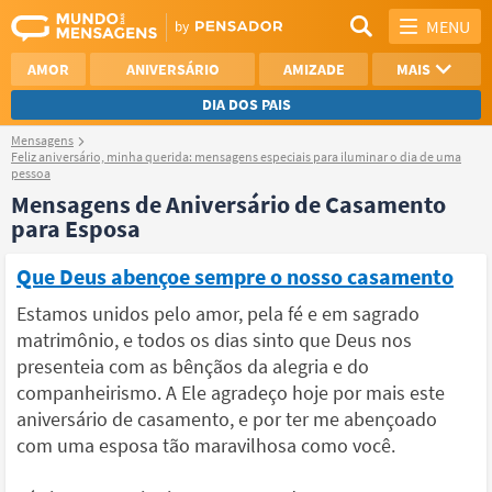
MENU
AMOR
ANIVERSÁRIO
AMIZADE
MAIS
DIA DOS PAIS
Mensagens
REFLEXÃO
AGRADECIMENTO
Feliz aniversário, minha querida: mensagens especiais para iluminar o dia de uma
pessoa
Mensagens de Aniversário de Casamento
SAUDADE
OTIMISMO
para Esposa
NAMORO
VER TODAS
Que Deus abençoe sempre o nosso casamento
Estamos unidos pelo amor, pela fé e em sagrado
matrimônio, e todos os dias sinto que Deus nos
presenteia com as bênçãos da alegria e do
companheirismo. A Ele agradeço hoje por mais este
aniversário de casamento, e por ter me abençoado
com uma esposa tão maravilhosa como você.