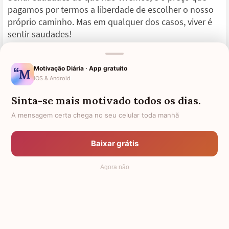
pagamos por termos a liberdade de escolher o nosso
próprio caminho. Mas em qualquer dos casos, viver é
sentir saudades!
Motivação Diária · App gratuito
iOS & Android
Não Se Culpe Eternamente Pelos Seus Erros
Sinta-se mais motivado todos os dias.
Durante as nossas vidas iremos nos deparar com
A mensagem certa chega no seu celular toda manhã
muitas decisões e conflitos. Infelizmente, ou
felizmente, isto é algo inerente à vida e não podemos
considerar um absurdo, que algumas dessas escolhas
Baixar grátis
sejam vistas como erradas ou tenham sido tomadas de
forma equivocada.
Agora não
Se arrepender de algo que foi dito ou de alguma
alternativa mal escolhida, é extremamente normal e
não deve ser mal visto. Mas este tipo de lamentação