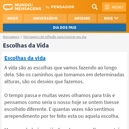
MENU
AMOR
ANIVERSÁRIO
AMIZADE
MAIS
DIA DOS PAIS
Mensagens
Mensagens de reflexão para inspirar seu dia
REFLEXÃO
AGRADECIMENTO
Escolhas da Vida
SAUDADE
OTIMISMO
Escolhas da vida
NAMORO
VER TODAS
A vida são as escolhas que vamos fazendo ao longo
dela. São os caminhos que tomamos em determinadas
alturas, são os desvios que fazemos.
O tempo passa e muitas vezes olhamos para trás e
pensamos como seria o nosso hoje se ontem tivesse
escolhido diferente. E quantas vezes não sentimos
arrependimento por ter feito esta ou aquela escolha.