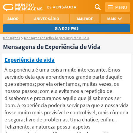
MENU
AMOR
ANIVERSÁRIO
AMIZADE
MAIS
DIA DOS PAIS
Mensagens
Mensagens de reflexão para inspirar seu dia
REFLEXÃO
AGRADECIMENTO
Mensagens de Experiência de Vida
SAUDADE
OTIMISMO
Experiência de vida
NAMORO
VER TODAS
A experiência é uma coisa muito interessante. É nos
servindo dela que aprendemos grande parte daquilo
que sabemos; por ela orientamos, muitas vezes, os
nossos passos; com ela evitamos a repetição de
dissabores e procuramos aquilo que já sabemos ser
bom. A experiência poderia servir para que a nossa vida
fosse muito mais previsível e controlável, mais cômoda
e segura, livre de problemas. Uma chatice, enfim...
Felizmente, a natureza possui aspetos