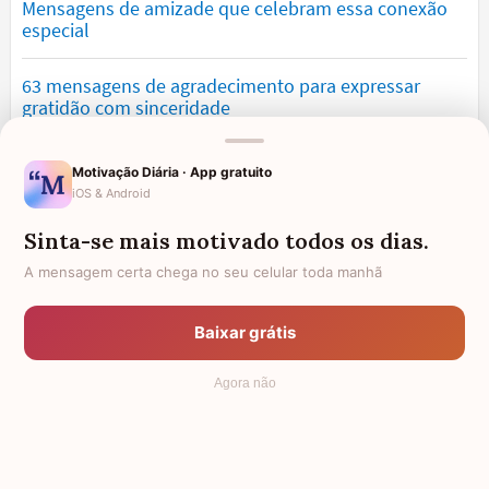
Mensagens de amizade que celebram essa conexão
especial
63 mensagens de agradecimento para expressar
gratidão com sinceridade
Mensagens de saudade que tocam o coração e
Motivação Diária · App gratuito
expressam falta
iOS & Android
Sinta-se mais motivado todos os dias.
Mensagens para namorado: declare o seu amor com
palavras lindas
A mensagem certa chega no seu celular toda manhã
Mensagens de desculpa sinceras para corrigir erros e
Baixar grátis
pedir perdão
Agora não
© 2006 - 2026
7Graus
- Mundo das Mensagens, by Pensador: as
mais lindas mensagens da internet.