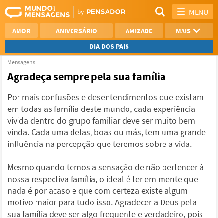
MENU
AMOR
ANIVERSÁRIO
AMIZADE
MAIS
DIA DOS PAIS
Mensagens
REFLEXÃO
AGRADECIMENTO
Agradeça sempre pela sua família
SAUDADE
OTIMISMO
Por mais confusões e desentendimentos que existam
em todas as família deste mundo, cada experiência
NAMORO
VER TODAS
vivida dentro do grupo familiar deve ser muito bem
vinda. Cada uma delas, boas ou más, tem uma grande
influência na percepção que teremos sobre a vida.
Mesmo quando temos a sensação de não pertencer à
nossa respectiva família, o ideal é ter em mente que
nada é por acaso e que com certeza existe algum
motivo maior para tudo isso. Agradecer a Deus pela
sua família deve ser algo frequente e verdadeiro, pois