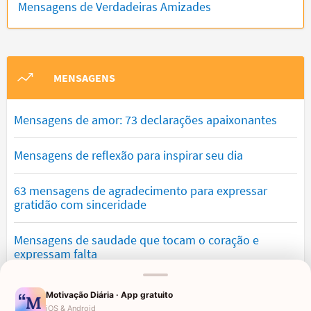
Mensagens de Verdadeiras Amizades
MENSAGENS
Mensagens de amor: 73 declarações apaixonantes
Mensagens de reflexão para inspirar seu dia
63 mensagens de agradecimento para expressar
gratidão com sinceridade
Mensagens de saudade que tocam o coração e
expressam falta
Mensagens de otimismo que vão encher você de
Motivação Diária · App gratuito
confiança
iOS & Android