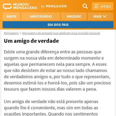
MENU
AMOR
ANIVERSÁRIO
AMIZADE
MAIS
DIA DOS PAIS
Mensagens
Mensagens de amizade que celebram essa conexão especial
REFLEXÃO
AGRADECIMENTO
Um amigo de verdade
SAUDADE
OTIMISMO
Existe uma grande diferença entre as pessoas que
surgem na nossa vida em determinado momento e
NAMORO
VER TODAS
aquelas que permanecem nela para sempre. A esses
que não desistem de estar ao nosso lado chamamos
de verdadeiros amigos e, por tudo o que representam,
devemos estimá-los e honrá-los, pois são um precioso
tesouro que fazem nossos dias valerem a pena.
Um amigo de verdade não está presente apenas
quando lhe é conveniente, mas sim em todas as
ocasiões importantes. Quando nos sentimentos