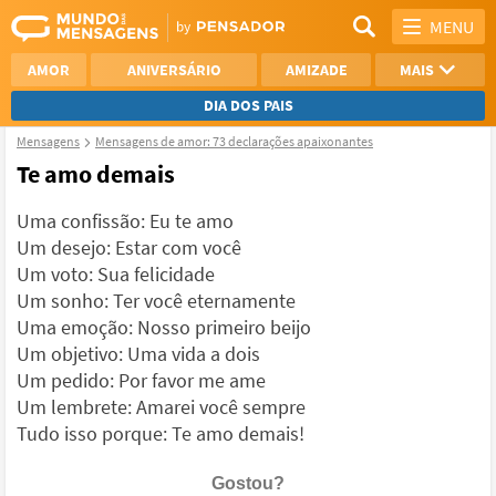
MENU
AMOR
ANIVERSÁRIO
AMIZADE
MAIS
DIA DOS PAIS
Mensagens
Mensagens de amor: 73 declarações apaixonantes
REFLEXÃO
AGRADECIMENTO
Te amo demais
SAUDADE
OTIMISMO
Uma confissão: Eu te amo
Um desejo: Estar com você
NAMORO
VER TODAS
Um voto: Sua felicidade
Um sonho: Ter você eternamente
Uma emoção: Nosso primeiro beijo
Um objetivo: Uma vida a dois
Um pedido: Por favor me ame
Um lembrete: Amarei você sempre
Tudo isso porque: Te amo demais!
Gostou?