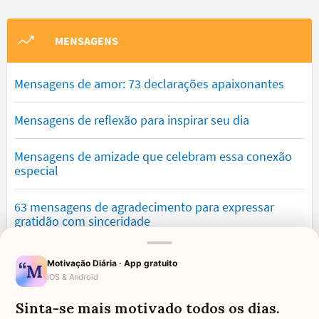
MENSAGENS
Mensagens de amor: 73 declarações apaixonantes
Mensagens de reflexão para inspirar seu dia
Mensagens de amizade que celebram essa conexão
especial
63 mensagens de agradecimento para expressar
gratidão com sinceridade
Mensagens de saudade que tocam o coração e
Motivação Diária · App gratuito
expressam falta
iOS & Android
Sinta-se mais motivado todos os dias.
Mensagens de otimismo que vão encher você de