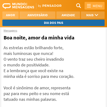
MENU
AMOR
ANIVERSÁRIO
AMIZADE
MAIS
DIA DOS PAIS
Mensagens
REFLEXÃO
AGRADECIMENTO
Boa noite, amor da minha vida
SAUDADE
OTIMISMO
As estrelas estão brilhando forte,
mais luminosas que nunca!
NAMORO
VER TODAS
O vento traz seu cheiro invadindo
o mundo de positividade.
E a lembrança que você existe na
minha vida é sorriso para meu coração.
Você é sinônimo de amor, representa
paz para meu peito e seu nome está
tatuado nas minhas palavras.