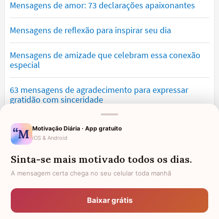
Mensagens de amor: 73 declarações apaixonantes
Mensagens de reflexão para inspirar seu dia
Mensagens de amizade que celebram essa conexão
especial
63 mensagens de agradecimento para expressar
gratidão com sinceridade
Mensagens de saudade que tocam o coração e
Motivação Diária · App gratuito
expressam falta
iOS & Android
Sinta-se mais motivado todos os dias.
Mensagens para namorado: declare o seu amor com
palavras lindas
A mensagem certa chega no seu celular toda manhã
Mensagens de desculpa sinceras para corrigir erros e
Baixar grátis
pedir perdão