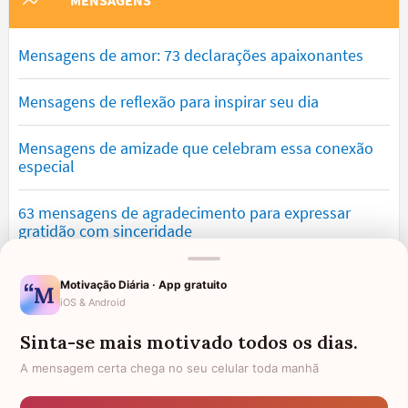
MENSAGENS
Mensagens de amor: 73 declarações apaixonantes
Mensagens de reflexão para inspirar seu dia
Mensagens de amizade que celebram essa conexão
especial
63 mensagens de agradecimento para expressar
gratidão com sinceridade
Mensagens de saudade que tocam o coração e
Motivação Diária · App gratuito
expressam falta
iOS & Android
Sinta-se mais motivado todos os dias.
Mensagens de otimismo que vão encher você de
confiança
A mensagem certa chega no seu celular toda manhã
Mensagens para namorado: declare o seu amor com