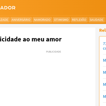
IZADE
ANIVERSÁRIO
NAMORADO
OTIMISMO
REFLEXÃO
SAUDADE
Rel
licidade ao meu amor
7
c
M
M
M
M