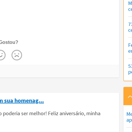
M
c
7
c
Gostou?
F
e
5
p
em sua homenag...
o poderia ser melhor! Feliz aniversário, minha
Me
ap