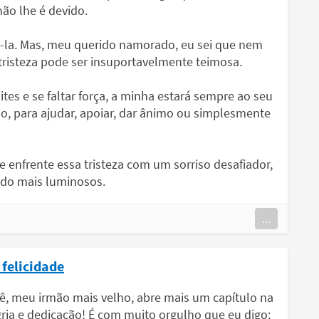
não lhe é devido.
-la. Mas, meu querido namorado, eu sei que nem
a tristeza pode ser insuportavelmente teimosa.
ites e se faltar força, a minha estará sempre ao seu
do, para ajudar, apoiar, dar ânimo ou simplesmente
 enfrente essa tristeza com um sorriso desafiador,
ndo mais luminosos.
...
 felicidade
ê, meu irmão mais velho, abre mais um capítulo na
gria e dedicação! É com muito orgulho que eu digo: