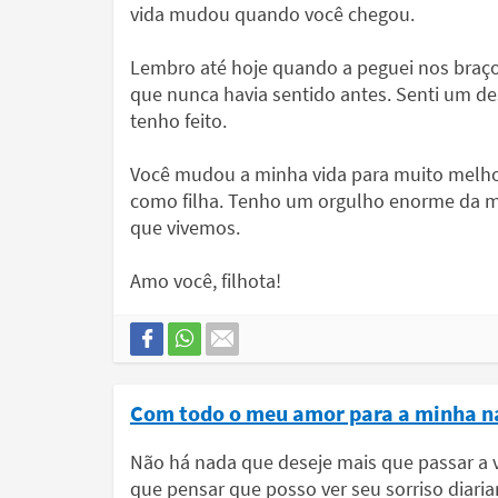
vida mudou quando você chegou.
Lembro até hoje quando a peguei nos braço
que nunca havia sentido antes. Senti um de
tenho feito.
Você mudou a minha vida para muito melhor
como filha. Tenho um orgulho enorme da m
que vivemos.
Amo você, filhota!
Com todo o meu amor para a minha 
Não há nada que deseje mais que passar a 
que pensar que posso ver seu sorriso diaria