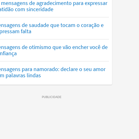
 mensagens de agradecimento para expressar
atidão com sinceridade
nsagens de saudade que tocam o coração e
pressam falta
nsagens de otimismo que vão encher você de
nfiança
nsagens para namorado: declare o seu amor
m palavras lindas