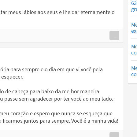
63
gr
tar meus lábios aos seus e lhe dar eternamente o
Me
ex
...
Me
co
Me
ria para sempre e o dia em que vi você pela
co
 esquecer.
do de cabeça para baixo da melhor maneira
u passe sem agradecer por ter você ao meu lado.
meu coração e espero que nunca se esqueça que
a ficarmos juntos para sempre. Você é a minha vida!
...