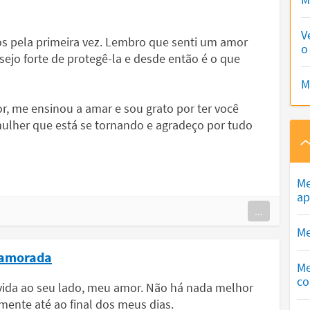
V
s pela primeira vez. Lembro que senti um amor
o
sejo forte de protegê-la e desde então é o que
M
, me ensinou a amar e sou grato por ter você
ulher que está se tornando e agradeço por tudo
Me
ap
...
Me
namorada
Me
co
vida ao seu lado, meu amor. Não há nada melhor
mente até ao final dos meus dias.