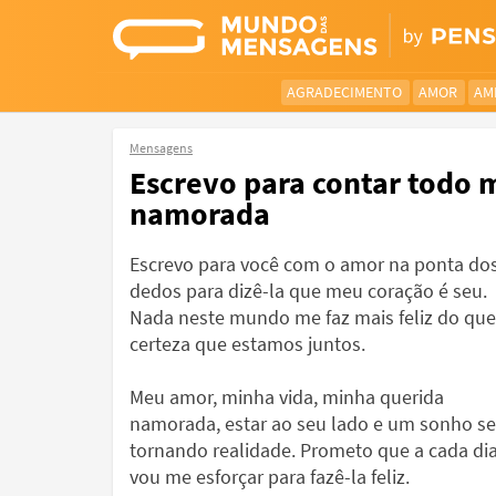
AGRADECIMENTO
AMOR
AM
Mensagens
Escrevo para contar todo
namorada
Escrevo para você com o amor na ponta do
dedos para dizê-la que meu coração é seu.
Nada neste mundo me faz mais feliz do que
certeza que estamos juntos.
Meu amor, minha vida, minha querida
namorada, estar ao seu lado e um sonho se
tornando realidade. Prometo que a cada di
vou me esforçar para fazê-la feliz.