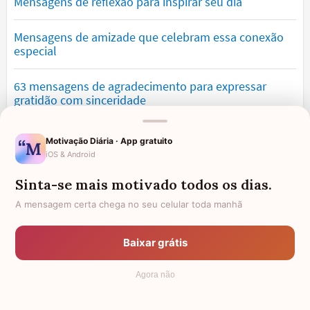
Mensagens de reflexão para inspirar seu dia
Mensagens de amizade que celebram essa conexão
especial
63 mensagens de agradecimento para expressar
gratidão com sinceridade
Mensagens de saudade que tocam o coração e
Motivação Diária · App gratuito
expressam falta
iOS & Android
Sinta-se mais motivado todos os dias.
Mensagens de otimismo que vão encher você de
confiança
A mensagem certa chega no seu celular toda manhã
Mensagens para namorado: declare o seu amor com
Baixar grátis
palavras lindas
Agora não