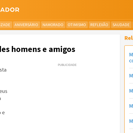
IZADE
ANIVERSÁRIO
NAMORADO
OTIMISMO
REFLEXÃO
SAUDADE
Rel
es homens e amigos
M
c
sta
M
M
meus
a
M
 e
M