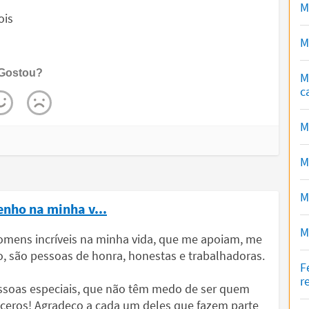
M
ois
M
Gostou?
M
c
M
M
M
nho na minha v...
M
homens incríveis na minha vida, que me apoiam, me
 são pessoas de honra, honestas e trabalhadoras.
F
r
pessoas especiais, que não têm medo de ser quem
nceros! Agradeço a cada um deles que fazem parte