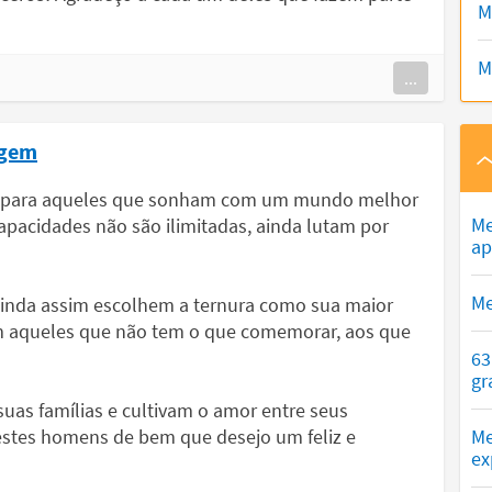
M
M
...
agem
 para aqueles que sonham com um mundo melhor
Me
pacidades não são ilimitadas, ainda lutam por
ap
Me
inda assim escolhem a ternura como sua maior
m aqueles que não tem o que comemorar, aos que
63
gr
 suas famílias e cultivam o amor entre seus
estes homens de bem que desejo um feliz e
Me
ex