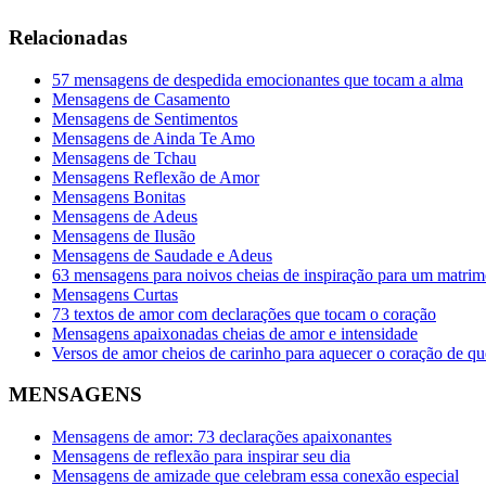
Relacionadas
57 mensagens de despedida emocionantes que tocam a alma
Mensagens de Casamento
Mensagens de Sentimentos
Mensagens de Ainda Te Amo
Mensagens de Tchau
Mensagens Reflexão de Amor
Mensagens Bonitas
Mensagens de Adeus
Mensagens de Ilusão
Mensagens de Saudade e Adeus
63 mensagens para noivos cheias de inspiração para um matrim
Mensagens Curtas
73 textos de amor com declarações que tocam o coração
Mensagens apaixonadas cheias de amor e intensidade
Versos de amor cheios de carinho para aquecer o coração de q
MENSAGENS
Mensagens de amor: 73 declarações apaixonantes
Mensagens de reflexão para inspirar seu dia
Mensagens de amizade que celebram essa conexão especial