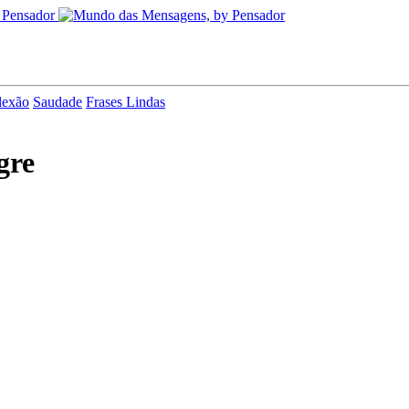
lexão
Saudade
Frases Lindas
gre