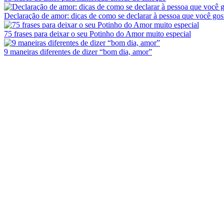
Declaração de amor: dicas de como se declarar à pessoa que você gos
75 frases para deixar o seu Potinho do Amor muito especial
9 maneiras diferentes de dizer “bom dia, amor”