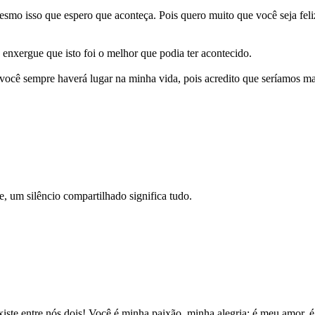
mesmo isso que espero que aconteça. Pois quero muito que você seja fe
enxergue que isto foi o melhor que podia ter acontecido.
ocê sempre haverá lugar na minha vida, pois acredito que seríamos ma
, um silêncio compartilhado significa tudo.
xiste entre nós dois! Você é minha paixão, minha alegria; é meu amor, 