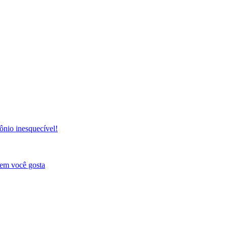
ônio inesquecível!
uem você gosta