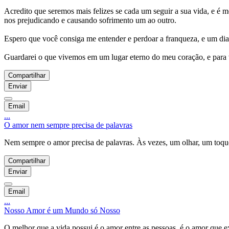
Acredito que seremos mais felizes se cada um seguir a sua vida, e é 
nos prejudicando e causando sofrimento um ao outro.
Espero que você consiga me entender e perdoar a franqueza, e um dia 
Guardarei o que vivemos em um lugar eterno do meu coração, e para v
Compartilhar
Enviar
Email
...
O amor nem sempre precisa de palavras
Nem sempre o amor precisa de palavras. Às vezes, um olhar, um toque
Compartilhar
Enviar
Email
...
Nosso Amor é um Mundo só Nosso
O melhor que a vida possui é o amor entre as pessoas, é o amor que e