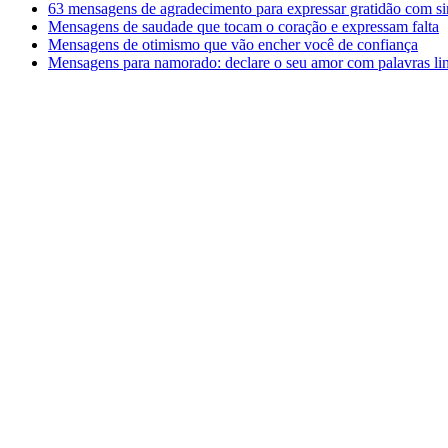
63 mensagens de agradecimento para expressar gratidão com si
Mensagens de saudade que tocam o coração e expressam falta
Mensagens de otimismo que vão encher você de confiança
Mensagens para namorado: declare o seu amor com palavras li