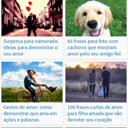
Surpresa para namorada:
83 frases para foto com
Ideias para demonstrar o
cachorro que mostram
seu amor
amor pelo seu amigo fiel
Gestos de amor: como
100 frases curtas de amor
demonstrar que ama em
para filha amada que vão
ações e palavras
derreter seu coração