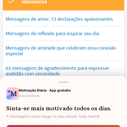
MENSAGENS
Mensagens de amor: 73 declarações apaixonantes
Mensagens de reflexão para inspirar seu dia
Mensagens de amizade que celebram essa conexão
especial
63 mensagens de agradecimento para expressar
gratidão com sinceridade
Mensagens de saudade que tocam o coração e
Motivação Diária · App gratuito
expressam falta
iOS & Android
Sinta-se mais motivado todos os dias.
Mensagens de otimismo que vão encher você de
confiança
A mensagem certa chega no seu celular toda manhã