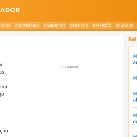
IZADE
ANIVERSÁRIO
NAMORADO
OTIMISMO
REFLEXÃO
SAUDADE
Rel
M
a
or
os,
M
aior
M
go
a
M
e
ação
M