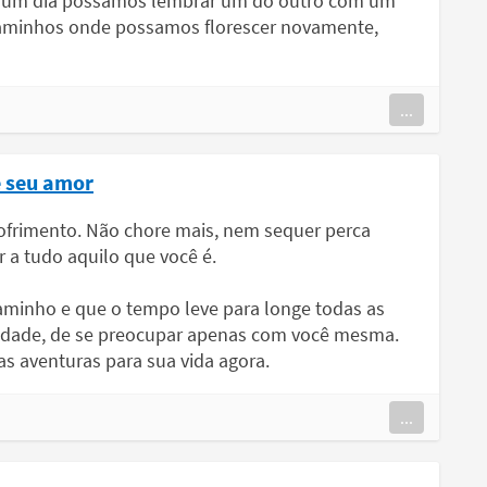
e um dia possamos lembrar um do outro com um
a caminhos onde possamos florescer novamente,
...
e seu amor
ofrimento. Não chore mais, nem sequer perca
a tudo aquilo que você é.
aminho e que o tempo leve para longe todas as
icidade, de se preocupar apenas com você mesma.
as aventuras para sua vida agora.
...