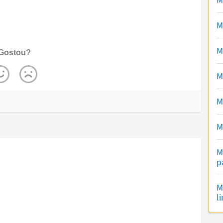
M
M
Gostou?
M
M
M
M
p
M
l