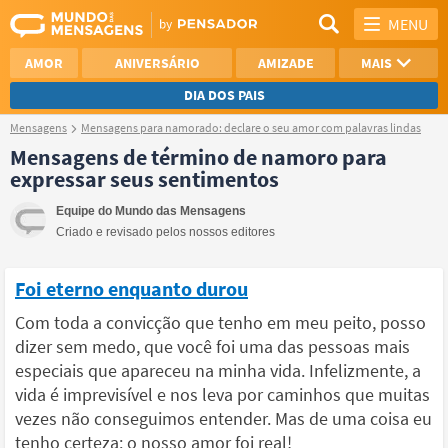
MENU
AMOR
ANIVERSÁRIO
AMIZADE
MAIS
DIA DOS PAIS
Mensagens
Mensagens para namorado: declare o seu amor com palavras lindas
REFLEXÃO
AGRADECIMENTO
Mensagens de término de namoro para
expressar seus sentimentos
SAUDADE
OTIMISMO
Equipe do Mundo das Mensagens
NAMORO
VER TODAS
Criado e revisado pelos nossos editores
Foi eterno enquanto durou
Com toda a convicção que tenho em meu peito, posso
dizer sem medo, que você foi uma das pessoas mais
especiais que apareceu na minha vida. Infelizmente, a
vida é imprevisível e nos leva por caminhos que muitas
vezes não conseguimos entender. Mas de uma coisa eu
tenho certeza: o nosso amor foi real!