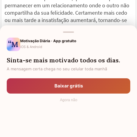
permanecer em um relacionamento onde o outro não
compartilha da sua felicidade. Certamente mais cedo
ou mais tarde a insatisfação aumentará, tornando-se
muito mais aparente.
Portanto, siga em frente, aprenda com todos os erros
Motivação Diária · App gratuito
iOS & Android
acontecidos no passado e faça o possível para não os
voltar a cometer. Pense no alívio em não forçar um
Sinta-se mais motivado todos os dias.
relacionamento que no futuro provavelmente não
A mensagem certa chega no seu celular toda manhã
seria feliz.
Lembre-se que com o término do namoro você está
Baixar grátis
livre para continuar buscando um relacionamento feliz,
onde também haja amizade.
Agora não
Mesmo que um amor termine