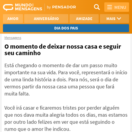
MENU
AMOR
ANIVERSÁRIO
AMIZADE
MAIS
DIA DOS PAIS
Mensagens
REFLEXÃO
AGRADECIMENTO
O momento de deixar nossa casa e seguir
seu caminho
SAUDADE
OTIMISMO
Está chegando o momento de dar um passo muito
NAMORO
VER TODAS
importante na sua vida. Para você, representará o início
de uma linda história a dois. Para nós, será o dia de
vermos partir da nossa casa uma pessoa que fará
muita falta.
Você irá casar e ficaremos tristes por perder alguém
que nos dava muita alegria todos os dias, mas estamos
por outro lado felizes em ver que está seguindo o
rumo que o amor lhe indicou.