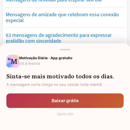
Mensagens de amizade que celebram essa conexão
especial
63 mensagens de agradecimento para expressar
gratidão com sinceridade
Mensagens de saudade que tocam o coração e
Motivação Diária · App gratuito
expressam falta
iOS & Android
Sinta-se mais motivado todos os dias.
Mensagens de otimismo que vão encher você de
confiança
A mensagem certa chega no seu celular toda manhã
Mensagens para namorado: declare o seu amor com
Baixar grátis
palavras lindas
Agora não