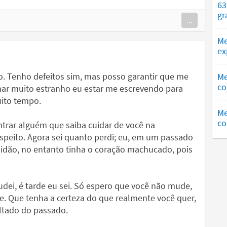
63
gr
...
Me
ex
so. Tenho defeitos sim, mas posso garantir que me
Me
co
char muito estranho eu estar me escrevendo para
uito tempo.
Me
co
trar alguém que saiba cuidar de você na
espeito. Agora sei quanto perdi; eu, em um passado
lidão, no entanto tinha o coração machucado, pois
udei, é tarde eu sei. Só espero que você não mude,
ze. Que tenha a certeza do que realmente você quer,
ultado do passado.