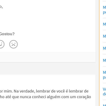
o,
M
p
s
M
Gostou?
M
M
M
M
p
V
or mim. Na verdade, lembrar de você é lembrar de
d
cho até que nunca conheci alguém com um coração
M