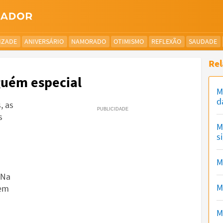
IZADE
ANIVERSÁRIO
NAMORADO
OTIMISMO
REFLEXÃO
SAUDADE
Rel
guém especial
M
d
, as
s
M
s
M
 Na
M
sem
M