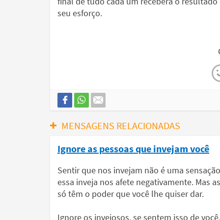
final de tudo cada um receberá o resultado
seu esforço.
MENSAGENS RELACIONADAS
Ignore as pessoas que invejam você
Sentir que nos invejam não é uma sensaçã
essa inveja nos afete negativamente. Mas 
só têm o poder que você lhe quiser dar.
Ignore os invejosos, se sentem isso de voc