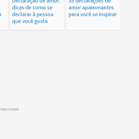
Declaração de amor:
35 declarações de
dicas de como se
amor apaixonantes
a
declarar à pessoa
para você se inspirar
que você gosta