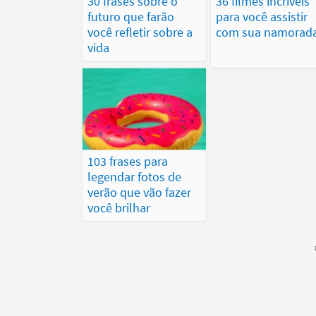
30 frases sobre o
36 filmes incríveis
futuro que farão
para você assistir
você refletir sobre a
com sua namorad
vida
103 frases para
legendar fotos de
verão que vão fazer
você brilhar