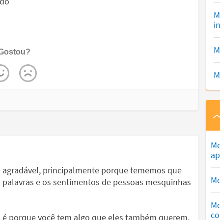
 do
M
i
M
Gostou?
M
Me
ap
o agradável, principalmente porque tememos que
Me
as palavras e os sentimentos de pessoas mesquinhas
Me
co
ê, é porque você tem algo que eles também querem.