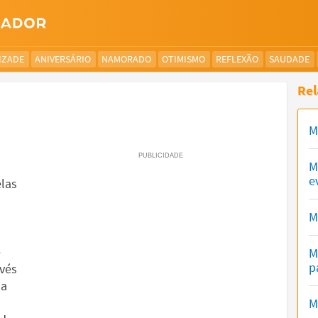
IZADE
ANIVERSÁRIO
NAMORADO
OTIMISMO
REFLEXÃO
SAUDADE
Rel
M
M
e
elas
M
é
M
p
avés
ha
M