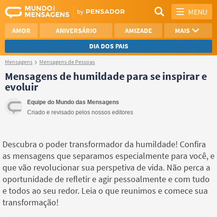
MENU
AMOR
ANIVERSÁRIO
AMIZADE
MAIS
DIA DOS PAIS
Mensagens
Mensagens de Pessoas
REFLEXÃO
AGRADECIMENTO
Mensagens de humildade para se inspirar e
evoluir
SAUDADE
OTIMISMO
Equipe do Mundo das Mensagens
NAMORO
VER TODAS
Criado e revisado pelos nossos editores
Descubra o poder transformador da humildade! Confira
as mensagens que separamos especialmente para você, e
que vão revolucionar sua perspetiva de vida. Não perca a
oportunidade de refletir e agir pessoalmente e com tudo
e todos ao seu redor. Leia o que reunimos e comece sua
transformação!