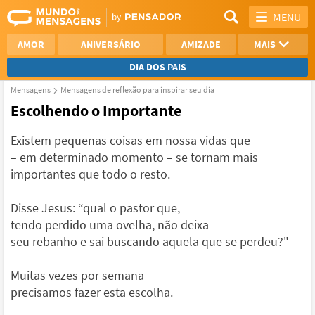
MENU
AMOR
ANIVERSÁRIO
AMIZADE
MAIS
DIA DOS PAIS
Mensagens
Mensagens de reflexão para inspirar seu dia
REFLEXÃO
AGRADECIMENTO
Escolhendo o Importante
SAUDADE
OTIMISMO
Existem pequenas coisas em nossa vidas que
– em determinado momento – se tornam mais
NAMORO
VER TODAS
importantes que todo o resto.
Disse Jesus: “qual o pastor que,
tendo perdido uma ovelha, não deixa
seu rebanho e sai buscando aquela que se perdeu?"
Muitas vezes por semana
precisamos fazer esta escolha.