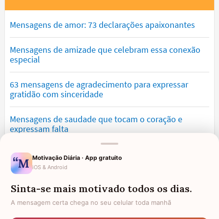
Mensagens de amor: 73 declarações apaixonantes
Mensagens de amizade que celebram essa conexão
especial
63 mensagens de agradecimento para expressar
gratidão com sinceridade
Mensagens de saudade que tocam o coração e
expressam falta
Mensagens de otimismo que vão encher você de
Motivação Diária · App gratuito
confiança
iOS & Android
Sinta-se mais motivado todos os dias.
Mensagens para namorado: declare o seu amor com
palavras lindas
A mensagem certa chega no seu celular toda manhã