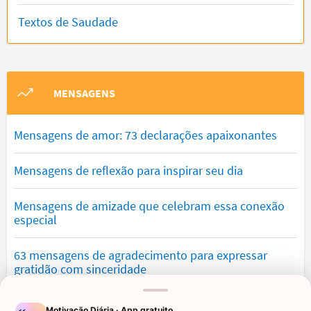
Textos de Saudade
MENSAGENS
Mensagens de amor: 73 declarações apaixonantes
Mensagens de reflexão para inspirar seu dia
Mensagens de amizade que celebram essa conexão
especial
63 mensagens de agradecimento para expressar
gratidão com sinceridade
Mensagens de otimismo que vão encher você de
Motivação Diária · App gratuito