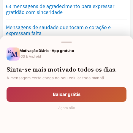
63 mensagens de agradecimento para expressar
gratidão com sinceridade
Mensagens de saudade que tocam o coração e
expressam falta
Mensagens de otimismo que vão encher você de
Motivação Diária · App gratuito
confiança
iOS & Android
Sinta-se mais motivado todos os dias.
Mensagens para namorado: declare o seu amor com
palavras lindas
A mensagem certa chega no seu celular toda manhã
Mensagens de desculpa sinceras para corrigir erros e
Baixar grátis
pedir perdão
Agora não
© 2006 - 2026
7Graus
- Mundo das Mensagens, by Pensador: as