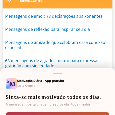
MENSAGENS
Mensagens de amor: 73 declarações apaixonantes
Mensagens de reflexão para inspirar seu dia
Mensagens de amizade que celebram essa conexão
especial
63 mensagens de agradecimento para expressar
gratidão com sinceridade
Mensagens de saudade que tocam o coração e
Motivação Diária · App gratuito
expressam falta
iOS & Android
Sinta-se mais motivado todos os dias.
Mensagens de otimismo que vão encher você de
confiança
A mensagem certa chega no seu celular toda manhã