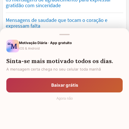
gratidão com sinceridade
Mensagens de saudade que tocam o coração e
expressam falta
Mensagens de otimismo que vão encher você de
Motivação Diária · App gratuito
confiança
iOS & Android
Sinta-se mais motivado todos os dias.
Mensagens para namorado: declare o seu amor com
palavras lindas
A mensagem certa chega no seu celular toda manhã
Mensagens de desculpa sinceras para corrigir erros e
Baixar grátis
pedir perdão
Agora não
© 2006 - 2026
7Graus
- Mundo das Mensagens, by Pensador: as
mais lindas mensagens da internet.