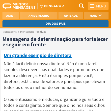
MENU
AMOR
ANIVERSÁRIO
AMIZADE
MAIS
DIA DOS PAIS
Mensagens
Mensagens Positivas
REFLEXÃO
AGRADECIMENTO
Mensagens de determinação para fortalecer
e seguir em frente
SAUDADE
OTIMISMO
Um grande exemplo de diretora
NAMORO
VER TODAS
Não é fácil definir nossa diretora! Não é uma tarefa
simples descrever suas qualidades e pormenores que
fazem a diferença. E não é simples porque você,
diretora, está cheia de valores e princípios que elevam
todos os dias o melhor do ser humano.
O seu entusiasmo em educar, organizar e guiar tudo e
todos é contagiante. Sempre que olho nos seus olhos