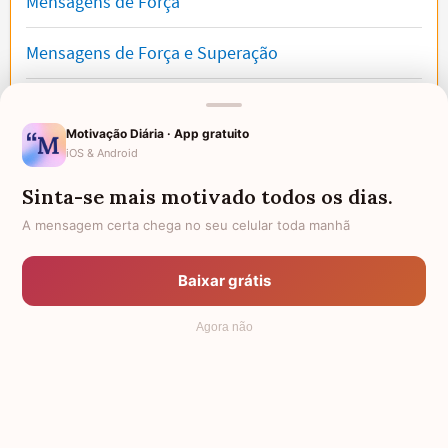
Mensagens de Força
Mensagens de Força e Superação
Ser Forte
Motivação Diária · App gratuito
Mensagens de superação que motivam e dão
iOS & Android
coragem
Sinta-se mais motivado todos os dias.
A mensagem certa chega no seu celular toda manhã
Recomendados para você
Baixar grátis
Agora não
Mensagens de despedida