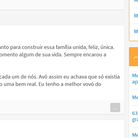
M
M
to para construir essa família unida, feliz, única.
momento algum de sua vida. Sempre encarou a
Me
ada um de nós. Avó assim eu achava que só existia
ap
ho uma bem real. Eu tenho a melhor vovó do
Me
...
63
gr
Me