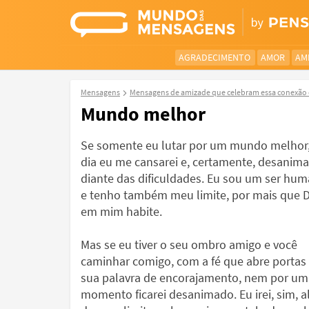
AGRADECIMENTO
AMOR
AM
Mensagens
Mensagens de amizade que celebram essa conexão 
Mundo melhor
Se somente eu lutar por um mundo melhor
dia eu me cansarei e, certamente, desanima
diante das dificuldades. Eu sou um ser hu
e tenho também meu limite, por mais que 
em mim habite.
Mas se eu tiver o seu ombro amigo e você
caminhar comigo, com a fé que abre portas 
sua palavra de encorajamento, nem por um
momento ficarei desanimado. Eu irei, sim, 