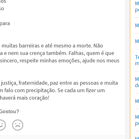
hos
M
so
p
para
M
M
muitas barreiras e até mesmo a morte. Não
ha e nem sua crença também. Falhas, quem é que
T
sincero, respeite minhas emoções, ajude nos meus
m
M
stiça, fraternidade, paz entre as pessoas e muita
d
m falo com precipitação. Se cada um fizer um
haverá mais coração!
M
Gostou?
M
p
M