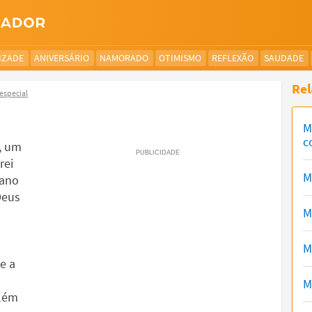
IZADE
ANIVERSÁRIO
NAMORADO
OTIMISMO
REFLEXÃO
SAUDADE
Rel
especial
M
c
, um
rei
M
mano
Deus
M
M
e a
M
além